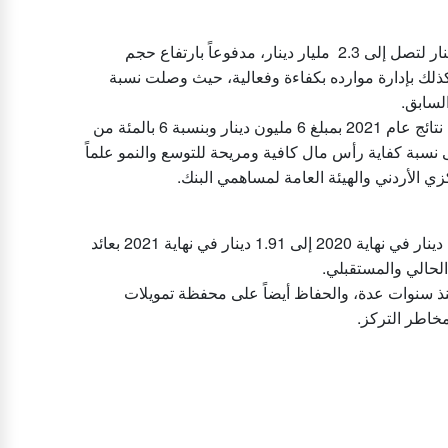
كما ارتفعت موجودات البنك بنسبة 28 بالمئة وبمبلغ 516 مليون دينار لتصل إلى 2.3 مليار دينار، مدفوعاً بارتفاع حجم
ته بنسبة 36 بالمئة، وودائعه بنسبة 31 بالمئة، وكذلك بإدارة موارده بكفاءة وفعالية، حيث وصلت نسبة
وأوصى مجلس إدارة البنك بتوزيع أرباح نقدية على المساهمين عن نتائج عام 2021 بمبلغ 6 مليون دينار وبنسبة 6 بالمئة من
 نسبة كفاية رأس مال كافية ومريحة للتوسع والنمو علماً
زي الأردني والهيئة العامة لمساهمي البنك.
وقال البنك إن سعر سهم البنك ارتفع خلال العام الماضي من1.41 دينار في نهاية 2020 إلى 1.91 دينار في نهاية 2021 بعائد
ذ سنوات عدة، والحفاظ أيضاً على محفظة تمويلات
خاطر التركز.