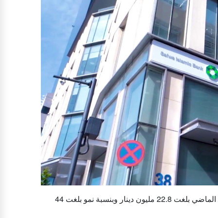
جوردن ديلي - حقق بنك صفوة الإسلامي أرباحا قبل الضريبة للعام الماضي بلغت 22.8 مليون دينار وبنسبة نمو بلغت 44