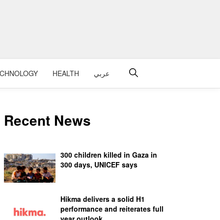
عربي
HEALTH
ECHNOLOGY
Recent News
300 children killed in Gaza in
300 days, UNICEF says
Hikma delivers a solid H1
performance and reiterates full
year outlook