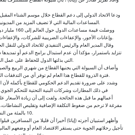
ودعا الاتحاد الدولي إلى دعم القطاع خلال موسم الشتاء المقبل 
المساعدات المالية التي لا تضيف المزيد من المديونية إلى الميزانية العمومية لشركات الطيران المثقلة بالفعل.
ووصلت قيمة مس
وإعانات الأجور، والإعفاءات الضريبية للشركات، والإعفاءات الضريبية الخاصة بالصناعة بما فيها الضرائب على الوقود.
وقال المدير العام والرئيس التنفيذي للاتحاد الدولي للنقل
تتزايد باستمرار، مؤكدا أن عدم استبدال برامج الدعم أو تمديدها
التي بذلتها الدول للحفاظ على عمل القطاع ودعم ملايين الوظائف في قطاعي السفر والسياحة.
وأضاف أن السيولة التي يجنيها القطاع من شهري الربيع والص
فترة الذروة للقطاع هذا العام لم توفر أي من التدفقات المالية ما أدى إلى استنفاد شركات الطيران لأصولها النقدية.
وشدد على ضرورة تقديم الدعم الحكومي للقطاع بأكمله لأن الا
في ذلك المطارات وشركات البنية التحتية للتحكم الجوي ا
أعمالهم ما قبل هذه الجائحة. ولفت إلى أن زيادة الأسعار 
مفرغة لا ترحم من ضغوط التكلفة الإضافية وتقليص النشاطات، وس
10 بالمئة من النشاط الاقتصادي العالمي المرتبط بالسفر الجوي والسياحة.
وأظهر استبيان أجرته (إياتا) أخيرا أن قليلا من المسافرين قبلو
تأجيل رحلاتهم الجوية حتى يستقر الاقتصاد العام أو وضعهم المال