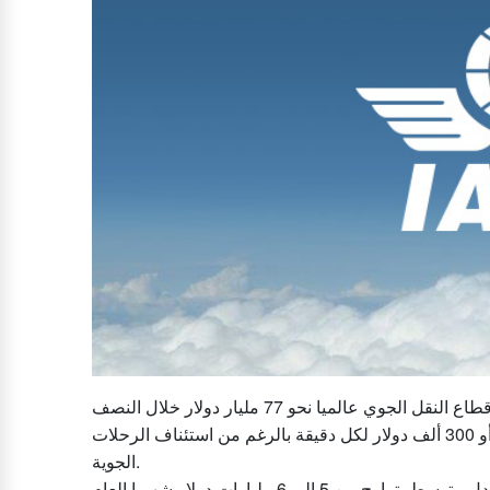
جوردن ديلي - حذر الاتحاد الدولي للنقل الجوي (إياتا) من خسارة قطاع النقل الجوي عالميا نحو 77 مليار دولار خلال النصف
الثاني من العام الجاري، أي ما يعادل 13 مليار دولار شهريا أو 300 ألف دولار لكل دقيقة بالرغم من استئناف الرحلات
الجوية.
وأفاد تقرير صادر عن (إياتا) ، بأن سيولة القطاع ستستنزف بمعدل متوسط يتراوح من 5 إلى 6 مليارات دولار شهريا العام