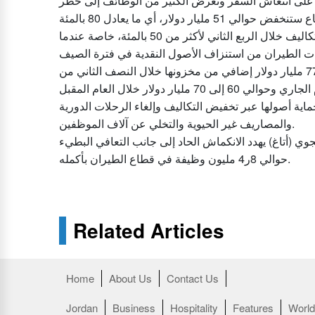
وتشير توقعات الاتحاد الدولي للنقل الجوي إلى أن إيرادات القطاع ستنخفض حوالي 51 مليار دولار، أي ما يعادل 80 بالمئة
من أرقام العام الماضي على الرغم من تخفيض القطاع للتكاليف خلال الربع الثاني لأكثر من 50 بالمئة، خاصة عندما
وتوقع الاتحاد في تقريره أن تستخدم شركات الطيران حوالي 77 مليار دولار إضافي من مخزونها خلال النصف الثاني من
ية أصولها عبر تخفيض التكاليف وإلغاء الرحلات الدورية
والمصاريف غير الحيوية والتخلي عن آلاف الموظفين.
ي (أتاغ) يهدد الانكماش الحاد إلى جانب التعافي البطيء
حوالي 8ر4 مليون وظيفة في قطاع الطيران بأكمله.
Related Articles
Home
About Us
Contact Us
Jordan
Business
Hospitality
Features
World