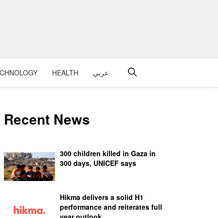
ECHNOLOGY
HEALTH
عربي
Recent News
300 children killed in Gaza in
300 days, UNICEF says
Hikma delivers a solid H1
performance and reiterates full
year outlook