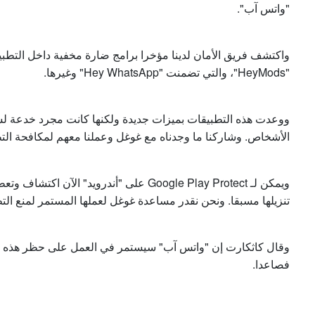
"واتس آب".
واكتشف فريق الأمان لدينا مؤخرا برامج ضارة مخفية داخل التط
"HeyMods"، والتي تضمنت "Hey WhatsApp" وغيرها.
ووعدت هذه التطبيقات بميزات جديدة ولكنها كانت مجرد خدعة ل
الأشخاص. وشاركنا ما وجدناه مع غوغل وعملنا معهم لمكافحة الت
ويمكن لـ Google Play Protect على "أندرويد"
تنزيلها مسبقا. ونحن نقدر مساعدة غوغل لعملها المستمر لمنع التط
وقال كاثكارت إن "واتس آب" سيستمر في العمل على حظر هذه الأن
فصاعدا.