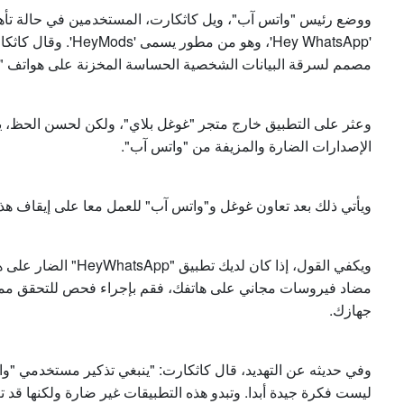
ووضع رئيس "واتس آب"، ويل كاثكارت، المستخدمين في حالة تأهب
'Hey WhatsApp'، وهو م
مصمم لسرقة البيانات الشخصية الحساسة المخزنة على هواتف "أن
الإصدارات الضارة والمزيفة من "واتس آب".
ويأتي ذلك بعد تعاون غوغل و"واتس آب" للعمل معا على إيقاف هذا
ويكفي القول، إذا كان ل
مضاد فيروسات مجاني على هاتفك، فقم بإجراء فحص للتحقق مما إ
جهازك.
وفي حديثه عن التهديد، قال كاثكارت: "ينبغي تذكير مستخدمي "و
ليست فكرة جيدة أبدا. وتبدو هذه التطبيقات غير ضارة ولكنها ق