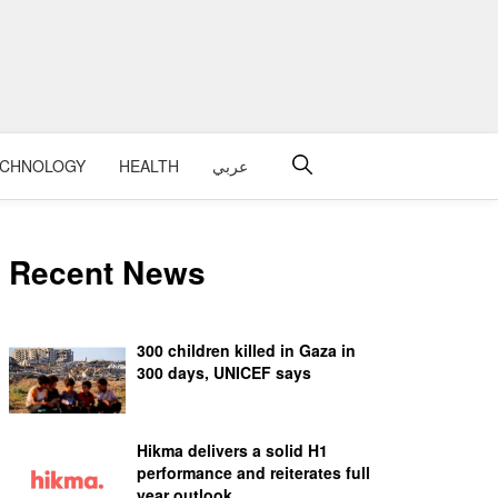
عربي
HEALTH
ECHNOLOGY
Recent News
300 children killed in Gaza in
300 days, UNICEF says
Hikma delivers a solid H1
performance and reiterates full
year outlook