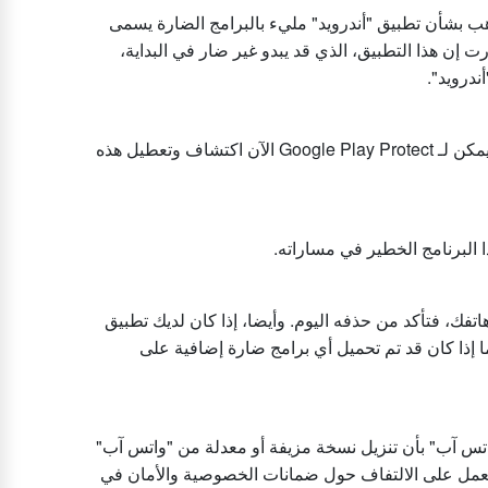
 بشأن تطبيق "أندرويد" مليء بالبرامج الضارة يسمى
ن مطور يسمى 'HeyMods'. وقال كاثكارت إن هذا التطبيق، الذي قد يبدو غير ضار في البداية،
درويد".
وعثر على التطبيق خارج متجر "غوغل بلاي"، ولكن لحسن الحظ، يمكن لـ Google Play Protect الآن اكتشاف وتعطيل هذه
 البرنامج الخطير في مساراته.
ديك تطبيق "HeyWhatsApp" الضار على هاتفك، فتأكد من حذفه اليوم. وأيضا، إذا كان لديك تطبيق
ذا كان قد تم تحميل أي برامج ضارة إضافية على
اتس آب" بأن تنزيل نسخة مزيفة أو معدلة من "واتس آب"
د تعمل على الالتفاف حول ضمانات الخصوصية والأمان في