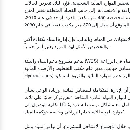
تحفيز الموارد المائية الشحيحة، فإن البلاد تتعرض لحالات
ة و الاقتصادية، إلى جانب القضايا المتعلقة بتغير المناخ
إلىى تفاقم حالة الإجهاد المائي التي تعيشها البلاد. فالمياه المتاحة والمخصصة 450 متر مكعب للفرد الواحد في عام 2010،
اعية حاليًا أكثر من 80٪ من إجمالي الاستهلاك من المياه. وبالتالي، فإن إدارة المياه بكفاءة أكبر
والتخصيص الأمثل لهذا المورد يعتبر أمراً حتمياً.
يدعم مشروع دعم المياه والبيئة (WES) الذي يموله الاتحاد الأوروبي تونس في تحسين كفاءة استخدام المياه في الزراعة.
ايب، مدير عام مكتب التخطيط والأرصدة المائية (Bureau de Planification et des Equilibres
 الإدارة المتكاملة للمصادر المائية، وزيادة الوعي بشأن
موارد المياه النادرة المتاحة. "نحن نركز حاليًا على ثلاث
تعامل مع مشاكل ترسب السدود وثالثًا إمكانية الوصول إلى
موارد المياه للاستخدام الزراعي وخاصة حوكمة المياه".
 خلال الاجتماع الافتتاحي للمشروع، أن توافر المياه يمثل