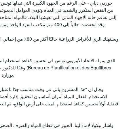
جوردن ديلي - على الرغم من الجهود الكبيرة التي تبذلها تونس ل
من النقص المتكرر والشديد في المياه وتؤدي العوامل الديموغرافي
وقد انخفضت حالياً إلى 400 متر مكعب للفرد الواحد ومن المتوقع أن تصل إلى 370 متر مكعب فقط في عام 2030.
ويستهلك الري للأغراض الزر
وفقًا للدكتور حمادي حب
Hydrauliques) بوزارة الزراعة والموارد المائية والثروة السمكية،
وقال ان "هذا المشروع ياتي في وقت مناسب جدًا باعتبار أن
الاستخدام الفعال للمياه أمران أساسيان لتحقيق إدارة أفضل ل
قضايا، أولاً تحسين كفاءة استخدام المياه على أرض الواقع، ثم ال
واشار نيكولا لامادالينا، الخبير في قطاع المياه والصرف الصحي،