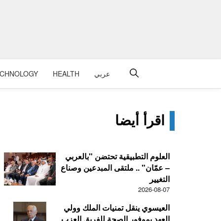
عربي
HEALTH
ECHNOLOGY
اقرأ أيضا
العلوم التطبيقية تحتضن "بالعربي
– عمّان" .. ملتقى المبدعين وصناع
التغيير
2026-08-07
العيسوي ينقل تمنيات الملك وولي
العهد بموفور الصحة للفريق العزب