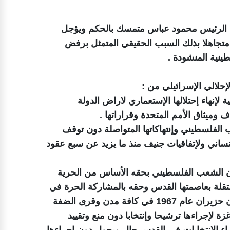
أن الرئيس محمود عباس متمسك بالحكم ويؤجل
متجاهلا بذلك السبب الحقيقي المتمثل برفض
ينية المنشودة .
إحلالي الإسرائيلي من :
لإنهاء إحتلالها الإستعماري لاراض الدولة
ف وميثاق الأمم المتحدة وقراراتها .
 الفلسطيني وإنتهاكاتها المتواصلة دون توقف
إنساني ولإتفاقيات جنيف منذ ما يزيد عن سبع عقود
ان الشعب الفلسطيني بحقه الأساس من الحرية
ستقلة بعاصمتها القدس وحقه بالمشاركة الحرة في
الإنتخابات التشريعية لفلسطينيي الأرض المحتلة منذ عدوان حزيران عام 1967 في كافة مدن وقرى الضفة
لإجراءها ترشيحا وإنتخابا دون منع وتقييد
ء الانتخابات في القدس حال ويحول دون إجراءها