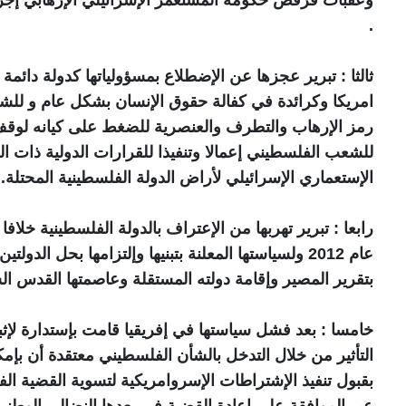
.
ثالثا : تبرير عجزها عن الإضطلاع بمسؤولياتها كدولة دائ
امريكا وكرائدة في كفالة حقوق الإنسان بشكل عام و لل
رمز الإرهاب والتطرف والعنصرية للضغط على كيانه لوقف ج
للشعب الفلسطيني إعمالا وتنفيذا للقرارات الدولية ذات الص
الإستعماري الإسرائيلي لأراض الدولة الفلسطينية المحتلة.
رابعا : تبرير تهربها من الإعتراف بالدولة الفلسطينية خلافا
عام 2012 ولسياستها المعلنة بتبنيها وإلتزامها بحل
بتقرير المصير وإقامة دولته المستقلة وعاصمتها القدس ال
خامسا : بعد فشل سياستها في إفريقيا قامت بإستدارة لإ
التأثير من خلال التدخل بالشأن الفلسطيني معتقدة أن بإ
بقبول تنفيذ الإشتراطات الإسروامريكية لتسوية القضية ال
عبر الموافقة على إعادة القضية في بعدها النضالي الوط