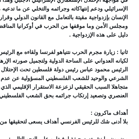
الإسرائيلي ودعم إنتهاكاته وجرائمه والتخلي عن ما تدعيه 
الإنسان بإزدواجية مقيتة بالتعامل مع القانون الدولي وقرا
ومجلس الأمن وما موقفها من الحرب في أوكرانيا المناقض ل
دليل على هذه الإزدواجية .
ثانيا : زيارة مجرم الحرب نتنياهو لفرنسا ولقاءه مع الرئ
لكيانه العدواني على الساحة الدولية ولتجميل صورته الإره
الرئيس محمود عباس رئيس دولة فلسطين تحت الإحتلال و
الشرعي والوحيد للشعب الفلسطيني المسؤولية عن عدم ال
متجاهلا السبب الحقيقي لزعزعة الاستقرار الإقليمي الذي ي
العنصري وتصعيد إرتكاب جرائمه بحق الشعب الفلسطيني 
أهداف ماكرون :
بلا أدنى شك للرئيس الفرنسي أهداف يسعى لتحقيقها من و
مضمون ما نشرته صحيفة لوفيغارو على النحو التالي :