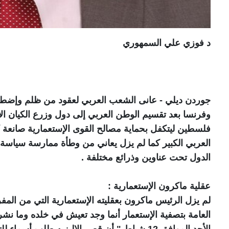
د فوزي علي السمهوري
جوردن ديلي - عانى الشعب العربي لعقود من ظلم وإضطهاد
وفرنسا بعد تقسيم الوطن العربي إلى دول وزرع الكيان ال
فلسطين ليتكفل بحماية مصالح القوى الإستعمارية صانعة 
العربي الكبير كما لم يزل يعاني من وطأة ممارسة سياسة 
الدول تحت عناوين وذرائع مختلفة .
عقلية ماكرون الإستعمارية :
لم يزل الرئيس ماكرون بعقليته الإستعمارية التي من ال
العامة بتصفية الإستعمار أنما وجد تعيش في خلده وما نشر
الأحد الموافق 12 شباط " أن قصر الإليزيه طلب 