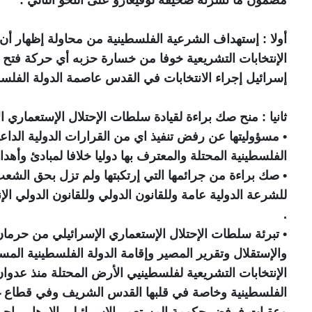
أولا : إستهداف الشرعية الفلسطينية من محاولة إظهار 
الإنتخابات التشريعية خوفا من خسارة حزبه أي حركة فتح 
إسرائيل إجراء الانتخابات في القدس عاصمة الدولة الفلسط
ثانيا : منح صك براءة لقيادة سلطات الإحتلال الإستعماري ال
• مسؤوليتها عن رفض تنفيذ اي من القرارات الدولية الداعية 
الفلسطينية المحتلة والمعترف بها دوليا خلافا لمبادئ وأهدا
• صك براءة من جرائمها التي إرتكبتها ولم تزل بحق الشعب
للشرعة الدولية عامة وللقانون الدولي وللقانون الدولي ال
.
• تبرئة سلطات الإحتلال الإستعماري الإسرائيلي من حرم
والإستقلال وتقرير المصير وإقامة الدولة الفلسطينية الم
الفلسطينية وخاصة في قلبها القدس الشريف وفي قطاع غزة 
وعقبات فرفض حكومة المستعمر الإسرائيلي الإرهابي إجرا