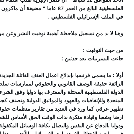
الفلسطينية البالغ من العمر 87 عاما "
في الملف الإسرائيلي الفلسطيني .
وهنا لا بد من تسجيل ملاحظة أهمية توقيت النشر وعن مر
من حيث التوقيت :
جاءت التسريبات بعد حدثين :
أولا : ما يسمى فرنسيا بإندلاع اعمال العنف القاتلة الجدي
الزائفة حقيقة الوصف القانوني والحقوقي لممارسات سلطا
الدولة الفلسطينية المحتلة والمعترف بها دوليا وفق الشرعة 
المتحدة وللإتفاقيات والعهود والمواثيق الدولية وتصنف ك
تطهير عرقي كما ورد في العديد من تقارير منظمات حقو
ارضا وشعبا وقيادة منكرة بذات الوقت الحق الأساس للشعب 
ودوليا بالدفاع عن النفس والنضال بكافة الوسائل المكفولة
في مواجهة الإحتلال الإستعماري الإسرائيلي الأجنبي وهذا