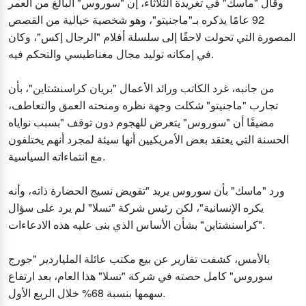
وقال "ماسك" في تغريدة الثلاثاء، إن "سوروس" البالغ من العمر
92 عامًا يذكره بـ"ماجنيتو"، وهو شخصية خيالية من القصص
المصورة التي تحولت لاحقًا إلى سلسلة أفلام "الرجال إكس"، وكان
في إمكانه توليد مجال مغناطيسي والتحكم فيه.
من جانبه، غرد الكاتب ورائد الأعمال "بريان كراسنشتاين"، بأن
تجارب "ماجنيتو" شكلت وجهة نظره ومنحته العمق والتعاطف،
مضيفًا أن "سوروس" يتعرض للهجوم دون توقف "بسبب نواياه
الحسنة التي يعتقد بعض الأمريكيين أنها سيئة لمجرد أنهم يختلفون
مع انتماءاته السياسية.
ورد "ماسك" بأن سوروس يريد "تقويض نسيج الحضارة ذاته، وأنه
يكره الإنسانية"، لكن رئيس شركة "تسلا" لم يرد على سؤال
"كراسنشتاين" بشأن الأساس الذي بنى عليه هذه الادعاءات.
بالأمس، كشفت تقارير عن بيع مكتب عائلة الملياردير "جورج
سوروس" كامل حصته في شركة "تسلا" هذا العام، بعد ارتفاع
سهمها بنسبة 68% خلال الربع الأول.