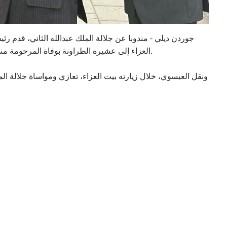
جوردن ديلي - مندوبا عن جلالة الملك عبدالله الثاني، قدم
العزاء إلى عشيرة الطراونة بوفاة المرحومة منى سليم الطراونه شقيقة معالي الدكتور سليمان الطراونة.
ونقل العيسوي، خلال زيارته بيت العزاء، تعازي ومواساة جلالة المل