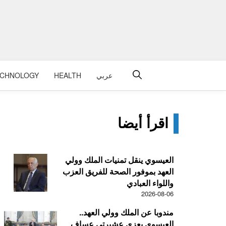
عربي
HEALTH
ECHNOLOGY
اقرأ أيضا
العيسوي ينقل تمنيات الملك وولي
العهد بموفور الصحة للفريق العزب
واللواء العبادي
2026-08-06
مندوبا عن الملك وولي العهد..
العيسوي يعزي عشيرتي عساف