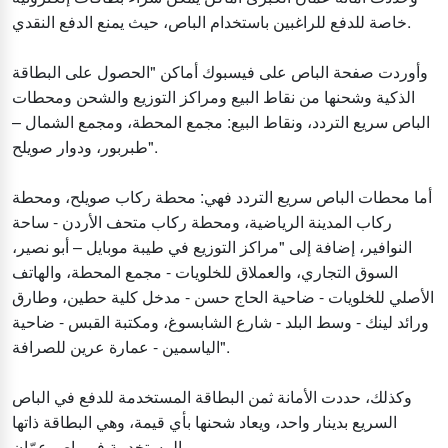
خاصة للدفع للراغبين باستخدام الباص، حيث يمنع الدفع النقدي.
وأوردت صفحة الباص على فيسبوك أماكن "الحصول على البطاقة
الذكية وشحنها من نقاط البيع ومراكز التوزيع والشحن ومحطات
الباص سريع التردد، ونقاط البيع: مجمع المحطة، ومجمع الشمال –
طبربور، ودوار صويلح".
أما محطات الباص سريع التردد فهي: محطة ركاب صويلح، ومحطة
ركاب المدينة الرياضية، ومحطة ركاب متحف الأردن - ساحة
النوافير، إضافة إلى "مراكز التوزيع في طيبة موبايل – أبو نصير،
السوق التجاري، والعملاق للخلويات - مجمع المحطة، والهاتف
الأصلي للخلويات - ضاحية الحاج حسن - مدخل كلية حطين، وطارق
ورائد لينك - وسط البلد - شارع الشابسوغ، ومكتبة القبس - ضاحية
الياسمين - عمارة عرين للصرافة".
وكذلك، حددت الأمانة ثمن البطاقة المستخدمة للدفع في الباص
السريع بدينار واحد، ويعاد شحنها بأي قيمة، وهي البطاقة ذاتها
المستخدمة في باص عمّان.