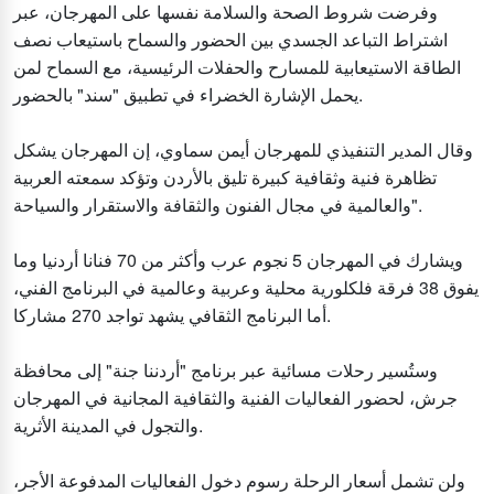
وفرضت شروط الصحة والسلامة نفسها على المهرجان، عبر
اشتراط التباعد الجسدي بين الحضور والسماح باستيعاب نصف
الطاقة الاستيعابية للمسارح والحفلات الرئيسية، مع السماح لمن
يحمل الإشارة الخضراء في تطبيق "سند" بالحضور.
وقال المدير التنفيذي للمهرجان أيمن سماوي، إن المهرجان يشكل
تظاهرة فنية وثقافية كبيرة تليق بالأردن وتؤكد سمعته العربية
والعالمية في مجال الفنون والثقافة والاستقرار والسياحة".
ويشارك في المهرجان 5 نجوم عرب وأكثر من 70 فنانا أردنيا وما
يفوق 38 فرقة فلكلورية محلية وعربية وعالمية في البرنامج الفني،
أما البرنامج الثقافي يشهد تواجد 270 مشاركا.
وستُسير رحلات مسائية عبر برنامج "أردننا جنة" إلى محافظة
جرش، لحضور الفعاليات الفنية والثقافية المجانية في المهرجان
والتجول في المدينة الأثرية.
ولن تشمل أسعار الرحلة رسوم دخول الفعاليات المدفوعة الأجر،