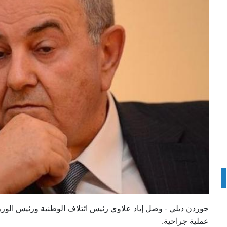
جوردن ديلي - وصل إياد علاوي رئيس ائتلاف الوطنية ورئيس الوزرا
عملية جراحية.