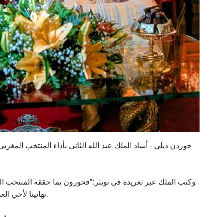
وكتب الملك عبر تغريدة في تويتر:"فخورون بما حققه المنتخب .
تهانينا لأخي العزيز جلالة الملك محمد السادس والشعب المغربي الشقيق.