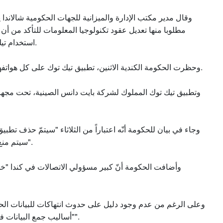
وقال مدير مكتب الإدارة والميزانية للجهات الحكومية شالاندا 
مطلوبا منها تعديل عقود تكنولوجيا المعلومات للتأكد من أن
استخدام تيك توك على الأجهزة والأنظمة المستخدمة في إطار عملهم.
وحظرت الحكومة الكندية الاثنين، تطبيق تيك توك على كل هواتفها وأجهزتها، مشيرة إلى مخاوف على صعيد حماية البيانات.
وتطبيق تيك توك المملوك لشركة بايت دانس الصينية، تحت مج
وجاء في بيان للحكومة أنّه اعتباراً من الثلاثاء "سيتمّ حذف تطب
سيتم منع مستخدمي هذه الأجهزة من تنزيل التطبيق في المستقبل".
وأضافت الحكومة أنّ كبير مسؤولي الاتصالات في كندا "خ
وعلى الرغم من عدم وجود دليل على حدوث انتهاكات للبيانات الحك
"أساليب جمع البيانات في تيك توك تتيح الوصول بشكل واسع إلى محتويات الهاتف".