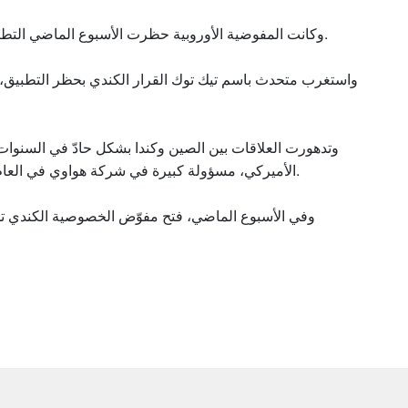
وكانت المفوضية الأوروبية حظرت الأسبوع الماضي التطبيق على أجهزتها، بعد خطوات مماثلة في الولايات المتحدة.
واستغرب متحدث باسم تيك توك القرار الكندي بحظر التطبيق، مع
وتدهورت العلاقات بين الصين وكندا بشكل حادّ في السنوات ا
الأميركي، مسؤولة كبيرة في شركة هواوي في العام 2018، وردّ الصين على الخطوة بتوقيف مواطنَين كنديّين.
وفي الأسبوع الماضي، فتح مفوّض الخصوصية الكندي ت