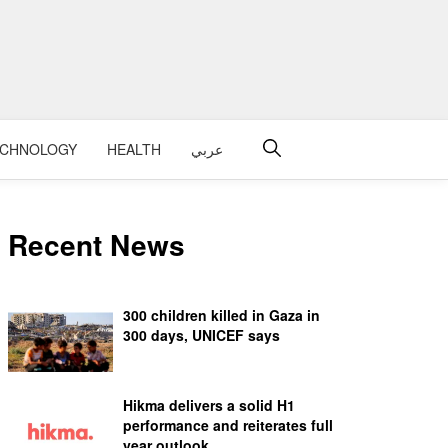
عربي
HEALTH
ECHNOLOGY
Recent News
300 children killed in Gaza in
300 days, UNICEF says
Hikma delivers a solid H1
performance and reiterates full
year outlook