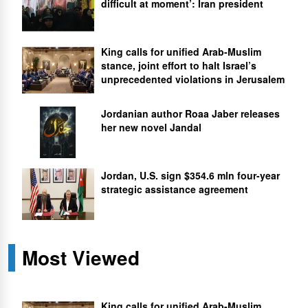
difficult at moment’: Iran president
King calls for unified Arab-Muslim
stance, joint effort to halt Israel’s
unprecedented violations in Jerusalem
Jordanian author Roaa Jaber releases
her new novel Jandal
Jordan, U.S. sign $354.6 mln four-year
strategic assistance agreement
Most Viewed
King calls for unified Arab-Muslim