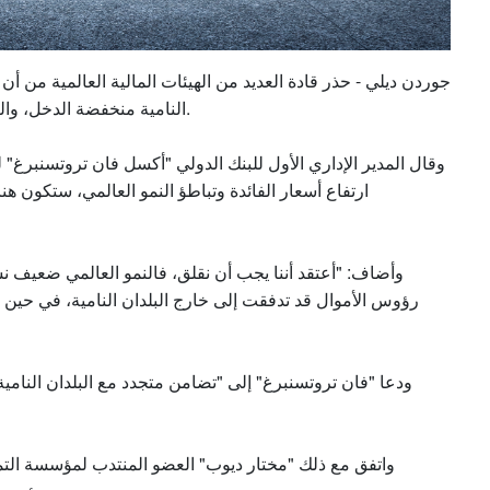
جوردن ديلي - حذر قادة العديد من الهيئات المالية العالمية من أن 
النامية منخفضة الدخل، والتي يتعرض 60% منها الآن لخطر الوقوع في ضائقة الديون.
وقال المدير الإداري الأول للبنك الدولي "أكسل فان تروتسنبرغ"
ارتفاع أسعار الفائدة وتباطؤ النمو العالمي، ستكون هن
وأضاف: "أعتقد أننا يجب أن نقلق، فالنمو العالمي ضعيف نسبي
رؤوس الأموال قد تدفقت إلى خارج البلدان النامية، في حين أن
ودعا "فان تروتسنبرغ" إلى "تضامن متجدد مع البلدان النامي
واتفق مع ذلك "مختار ديوب" العضو المنتدب لمؤسسة التمو