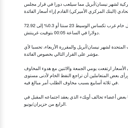
يركية لشهر نيسان/أبريل مما سيلعب دورا في قرار مجلس
وانخفض سعر خام برنت 31 سنتا أو 0.4% إلى 76.70 دولارا ونزل خام غرب تكساس الوسيط 23 سنتا أو 0.3% إلى 72.92
دولارا في الساعة 00:05 بتوقيت غرينتش.
المتحدة لشهر نيسان/أبريل والمقررة الأربعاء، تحسبا لأي
مؤشر على القرار التالي بخصوص الفائدة.
الأسعار ارتفعت يومي الجمعة والاثنين مع هدوء المخاوف
رأى بعض المتعاملين أن تراجع النفط الخام لأدنى مستوى
في ثلاثة أسابيع بسبب مخاوف الطلب أمر مبالغ فيه.
 بعض أعضاء تحالف أوبك+ الذي يعقد اجتماعه المقبل في
الرابع من حزيران/يونيو.