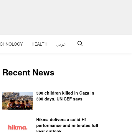
ECHNOLOGY
HEALTH
عربي
Recent News
300 children killed in Gaza in
300 days, UNICEF says
Hikma delivers a solid H1
performance and reiterates full
year outlook