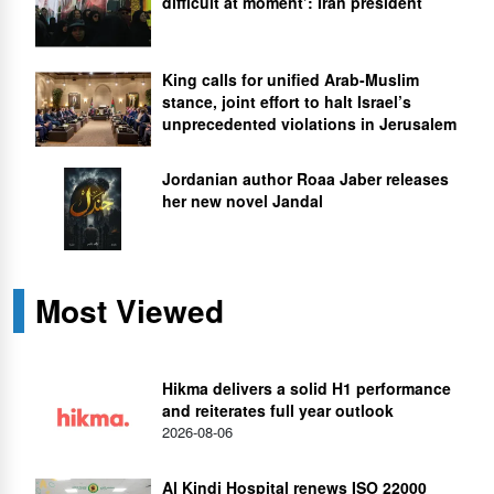
difficult at moment’: Iran president
King calls for unified Arab-Muslim
stance, joint effort to halt Israel’s
unprecedented violations in Jerusalem
Jordanian author Roaa Jaber releases
her new novel Jandal
Most Viewed
Hikma delivers a solid H1 performance
and reiterates full year outlook
2026-08-06
Al Kindi Hospital renews ISO 22000