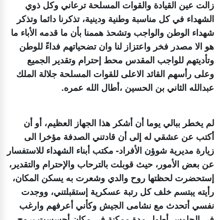
زالت عين القيادة والقوات المسلحة ترعاني وكل ذوي
الشهداء في كل مناسبة وطنية ودينية، تذكرنا دائما وتذكر
شهداء الوطن والواجب وتشحذ هممنا بأن ما قدمه الأباء ما
هو الا مصدر فخر واعتزاز لنا وان تضحياتهم فداءً للوطن
وتأديتهم للواجب المقدس محط إحترام وتقدير الجميع
وعلى رأسهم القائد الاعلى للقوات المسلحة جلالة الملك
عبدالله الثاني بن الحسين ،أطال الله عمره.
لم يخطر ببالي يوما أن أشكر هذا الجهاز العظيم، أو أن
أكتب عن عشقي له إلى أن قادتني الصدفة مؤخرا الى
زيارة مديرية شوؤن الأفراد- مكتب أبناء الشهداء للاستفسار
عن بعض الأمور، حيث قوبلت بالترحاب والإحترام والتقدير،
إستحضرت لحظتها روح والدي وشعرت به يسكن المكان،
رأيته يبتسم خلف كل رتبة عسكرية إستقبلتني، ووجدت
نفسي أتحدث مع نشامى الجيش وكأني أعرفهم وارغب
في الجلوس أطول مدة ممكنة في مكان أحسست بروح