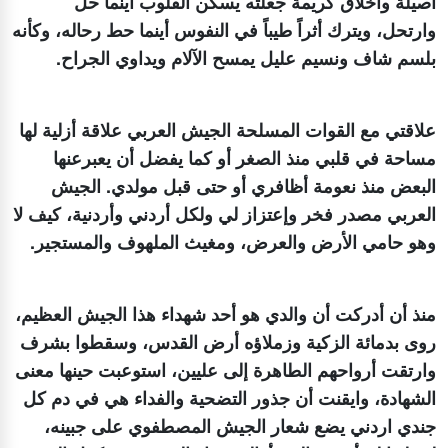
أصيلة وأخلاق كريمة جعلته يسكن القلوب أينما حلّ
وارتحل، ويترك أثراً طيباً في النفوس أينما حط رحاله، وكأنه
بلسم شاف ونسيم عليل يمسح الآلام ويداوي الجراح.
علاقتي مع القوات المسلحة الجيش العربي علاقة أزلية لها
مساحة في قلبي منذ الصغر أو كما يفضل أن يعبرعنها
البعض منذ نعومة أظافري أو حتى قبل مولدي. الجيش
العربي مصدر فخر وإعتزاز لي ولكل أردني وأردنية، كيف لا
وهو حامي الأرض والعرض، ومغيث الملهوف والمستجير.
منذ أن أدركت أن والدي هو أحد شهداء هذا الجيش العظيم،
روى بدمائة الزكية وزملاؤه أرض القدس، وسقطوا بشرف
وارتقت أرواحهم الطاهرة إلى عليين، استوعبت حينها معنى
الشهادة، وايقنت أن جذور التضحية والفداء هي في دم كل
جندي اردني يضع شعار الجيش المصطفوي على جبينه،