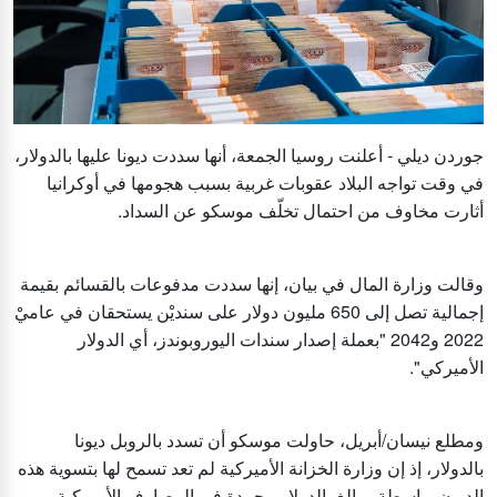
جوردن ديلي - أعلنت روسيا الجمعة، أنها سددت ديونا عليها بالدولار،
في وقت تواجه البلاد عقوبات غربية بسبب هجومها في أوكرانيا
أثارت مخاوف من احتمال تخلّف موسكو عن السداد.
وقالت وزارة المال في بيان، إنها سددت مدفوعات بالقسائم بقيمة
إجمالية تصل إلى 650 مليون دولار على سنديْن يستحقان في عاميْ
2022 و2042 "بعملة إصدار سندات اليوروبوندز، أي الدولار
الأميركي".
ومطلع نيسان/أبريل، حاولت موسكو أن تسدد بالروبل ديونا
بالدولار، إذ إن وزارة الخزانة الأميركية لم تعد تسمح لها بتسوية هذه
الديون بواسطة مبالغ بالدولار مجمدة في المصارف الأميركية.