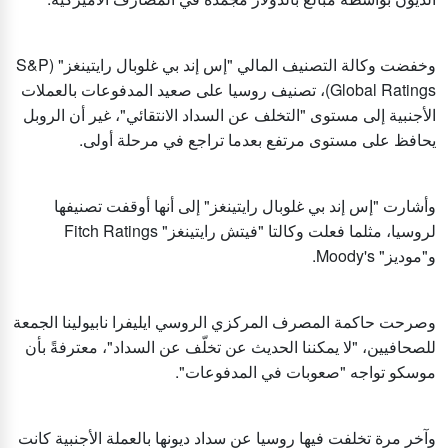
وخفضت وكالة التصنيف المالي "إس إند بي غلوبال رايتينغز" (S&P
Global Ratings)، تصنيف روسيا على صعيد المدفوعات بالعملات
الأجنبية إلى مستوى "التخلف عن السداد الانتقائي"، غير أن الروبل
يحافظ على مستوى مرتفع بعدما تراجع في مرحلة أولى.
وأشارت "إس إند بي غلوبال رايتينغز" إلى أنها أوقفت تصنيفها
لروسيا، مثلما فعلت وكالتا "فيتش رايتينغز" Fitch Ratings
و"موديز" Moody's.
وصرحت حاكمة المصرف المركزي الروسي ايليفرا نابيولينا الجمعة
للصحافيين، "لا يمكننا الحديث عن تخلّف عن السداد"، معترفةً بأن
موسكو تواجه "صعوبات في المدفوعات".
وآخر مرة تخلفت فيها روسيا عن سداد ديونها بالعملة الأجنبية كانت