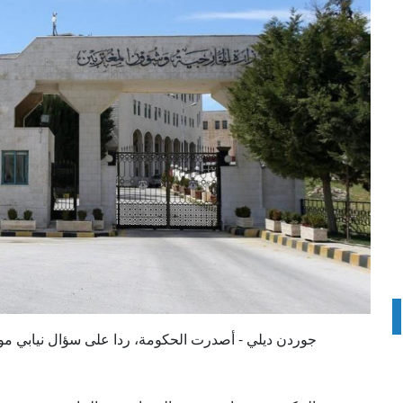
جوردن ديلي - أصدرت الحكومة، ردا على سؤال نيابي موج