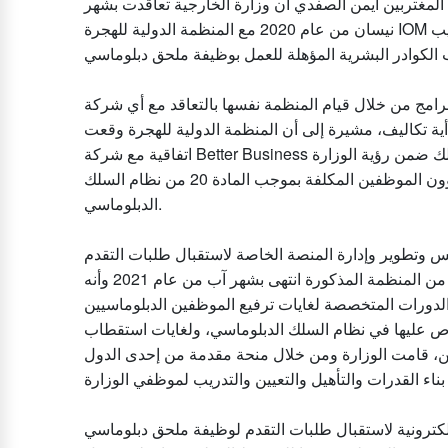
المغتربين أيمن الصفدي أن وزارة الخارجية تعاقدت بشهر
نيسان من عام 2020 مع المنظمة الدولية للهجرة IOM لدعم تنفيذ الوزارة برامج بناء القدرات البشرية وتأهيل وتدريب
رامج من خلال قيام المنظمة نفسها بالتعاقد مع أي شركة
ة أية تكاليف، مشيرة إلى أن المنظمة الدولية للهجرة وقعت
اتفاقية مع شركة Better Business لتنفيذ البرامج مع الوزارة وبما يلبي الأهداف والمتطلبات وذلك ضمن رؤية الوزارة
لتعزيز مبدأ الشفافية وتكافؤ الفرص، واستنادا لقرارات لجنة شؤون الموظفين المكلفة بموجب المادة 20 من نظام السلك
الدبلوماسي.
وتطوير وإدارة المنصة الخاصة لاستقبال طلبات التقدم
لوظيفة محلق دبلوماسي إلكترونيا، موضحة أن المشروع الممول من المنظمة المذكورة انتهى بشهر آب من عام 2021 وأنه
ر الدورات المتخصصة لغايات ترفيع الموظفين الدبلوماسيين
ص عليها في نظام السلك الدبلوماسي، ولغايات استقطاب
ين، قامت الوزارة ومن خلال منحة مقدمة من إحدى الدول
إلكترونية لاستقبال طلبات التقدم لوظيفة ملحق دبلوماسي