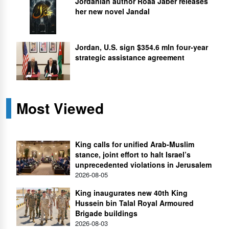
Jordanian author Roaa Jaber releases
her new novel Jandal
Jordan, U.S. sign $354.6 mln four-year
strategic assistance agreement
Most Viewed
King calls for unified Arab-Muslim
stance, joint effort to halt Israel’s
unprecedented violations in Jerusalem
2026-08-05
King inaugurates new 40th King
Hussein bin Talal Royal Armoured
Brigade buildings
2026-08-03