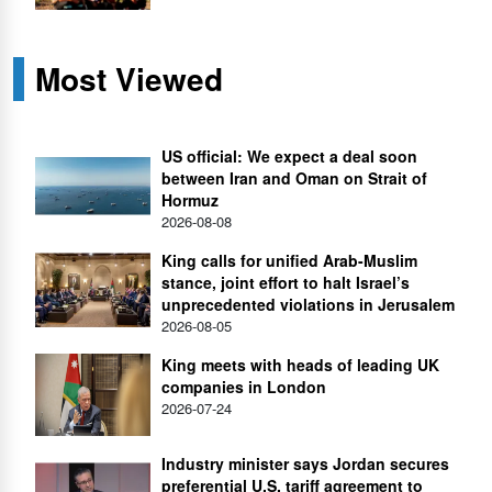
Most Viewed
US official: We expect a deal soon
between Iran and Oman on Strait of
Hormuz
2026-08-08
King calls for unified Arab-Muslim
stance, joint effort to halt Israel’s
unprecedented violations in Jerusalem
2026-08-05
King meets with heads of leading UK
companies in London
2026-07-24
Industry minister says Jordan secures
preferential U.S. tariff agreement to