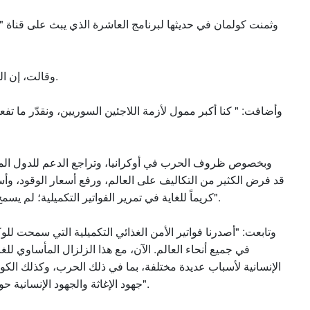
وثمنت كولمان في حديثها لبرنامج العاشرة الذي يبث على قناة "
وقالت، إن الولايات المتحدة أكبر ممول لدعم تلك الجهود حول اللاجئين.
وأضافت: " كنا أكبر ممول لأزمة اللاجئين السوريين، ونقدّر ما تفعل
وبخصوص ظروف الحرب في أوكرانيا، وتراجع الدعم للدول المستض
قد فرض الكثير من التكاليف على العالم، ورفع أسعار الوقود، وأس
كريماً للغاية في تمرير الفواتير التكميلية؛ لم يسمح لنا ذلك بمواصلة مساعدتنا فحسب، بل في الواقع زيادتها".
وتابعت: "أصدرنا فواتير الأمن الغذائي التكميلية التي سمحت للوكال
في جميع أنحاء العالم. الآن، مع هذا الزلزال المأساوي للغ
الإنسانية لأسباب عديدة مختلفة، بما في ذلك الحرب، وكذلك الكوا
جهود الإغاثة والجهود الإنسانية حول العالم على أعلى المستويات التي قدمناها على الإطلاق".