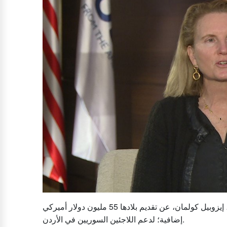
جوردن ديلي - أعلنت نائبة مديرة الوكالة الأميركية للتنمية الدولية، إيزوبيل كولمان، عن تقديم بلادها 55 مليون دولار أميركي
إضافية؛ لدعم اللاجئين السوريين في الأردن.