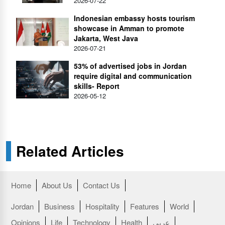
2026-07-22
Indonesian embassy hosts tourism
showcase in Amman to promote
Jakarta, West Java
2026-07-21
53% of advertised jobs in Jordan
require digital and communication
skills- Report
2026-05-12
Related Articles
Home
About Us
Contact Us
Jordan
Business
Hospitality
Features
World
Opinions
Life
Technology
Health
عربي