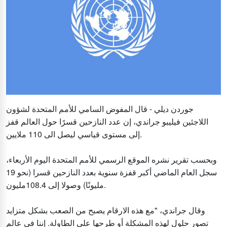
جوردن ديلي - قال المفوض السامي للأمم المتحدة لشؤون
اللاجئين فيليبو جراندي، إن عدد النازحين قسرًا حول العالم قفز
إلى مستوى قياسي ليصل الى 110 ملايين.
وبحسب تقرير نشره الموقع الرسمي للأمم المتحدة اليوم الأربعاء،
سجل العام الماضي أكبر قفزة سنوية بعدد النازحين قسرا (نحو 19
مليونًا) وصولا إلى 108.4مليون.
وقال جراندي، "مع هذه الارقام يصبح من الصعب بشكل متزايد
تصور حلول لهذه المشكلة أو طرحها على الطاولة. إننا في عالم