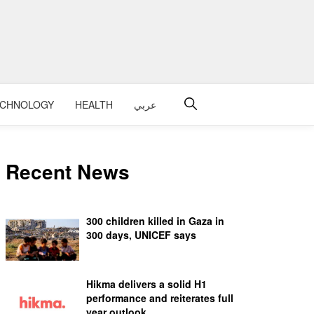
ECHNOLOGY
HEALTH
عربي
Recent News
300 children killed in Gaza in
300 days, UNICEF says
Hikma delivers a solid H1
performance and reiterates full
year outlook