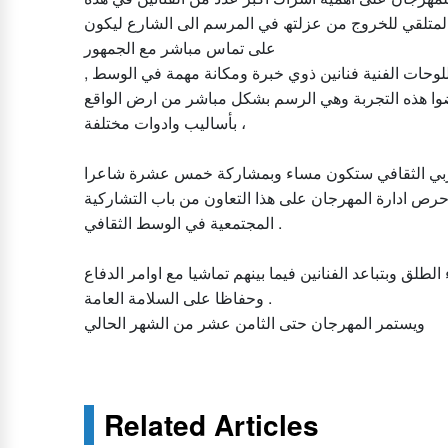
المتلقي للخروج من عزلتھ في المرسم الى الشارع لیكون
على تماس مباشر مع الجمھور
, وخلق ظاھرة جمالیة جدیدة للمكان ، حیث یشترك في انجاز اللوحات الفنیة فنانین ذوي خبرة ومكانة مھمة في الوسط
خوضوا ھذه التجربة وھي الرسم بشكل مباشر من ارض الواقع
بأسالیب وادوات مختلفة ،
 العربي الثقافي ستكون مساء وبمشاركة خمس عشرة شاعرا
ص ادارة المھرجان على ھذا التعاون من باب التشاركیة
المجتمعیة في الوسط الثقافي .
طلق وبتباعد الفنانین فیما بینھم تماشیا مع اوامر الدفاع
وحفاظا على السلامة العامة .
ویستمر المھرجان حتى الثامن عشر من الشھر الحالي
Related Articles