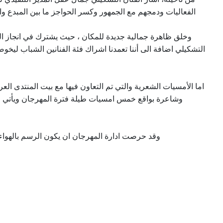
الفعالیات ودمجھم مع الجمھور وكسر الحواجز ما بین المبدع و
التشكیلي اضافة الى أننا تعمدنا اشراك فئة الفنانین الشباب لی
اما الأمسیات الشعریة والتي تم التعاون فیھا مع بیت المنتدى
وشاعرة بواقع خمس امسیات طیلة فترة المھرجان ویأتي حر
وقد حرصت ادارة المھرجان ان یكون الرسم بالھواء ال