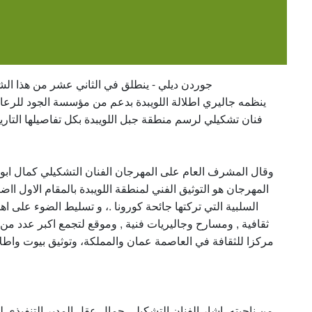
جوردن ديلي - ینطلق في الثاني عشر من ھذا الشھر
ینظمه جالیري اطلالة اللویبدة بدعم من مؤسسة الجود للرعای
فنان تشكیلي لرسم منطقة جبل اللویبدة بكل تفاصیلھا التاریخ
وقال المشرف العام على المھرجان الفنان التشكیلي كمال ابو ح
المھرجان ھو التوثیق الفني لمنطقة اللویبدة بالمقام الاول ااض
السلبیة التي تركتھا جائحة كورونا .، و تسلیط الضوء على اھم
ثقافیة , ومسارح وجالیریات فنیة , وموقع لتجمع اكبر عدد من ا
مركزا للثقافة في العاصمة عمان والمملكة، وتوثیق بیوت واطلالا
من ناحیته، اشار الفنان التشكیلي جمال عقل المدیر التنفیذي 