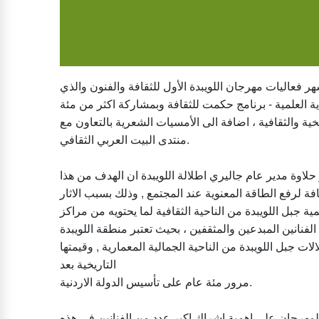
 فعالیات مھرجان اللویبدة الأول للثقافة والفنون والذي
ة العلمیة - برنامج حكمت للثقافة وبمشاركة اكثر من مئة
یة والثقافیة ، اضافة الى الأمسیات الشعریة بالتعاون مع
منتدى البیت العربي الثقافي.
لاوة مدیر عام جالیري اطلالة اللویبدة ان الھدف من ھذا
افة لرفع الطاقة المعنویة عند المجتمع , وذلك بسبب الاثار
یة جبل اللویبدة من الناحیة الثقافیة لما یحتویه من مراكز
لفنانین المبدعین والمثقفین ، بحیث تعتبر منطقة اللویبدة
ت جبل اللویبدة من الناحیة الجمالیة المعماریة , وقیمتھا
التاریخیة بعد
مرور مئة عام على تأسیس الدولة الاردنیة.
للمھرجان على اھمیة اشراك اكبر عدد من الفنانین في ھذه