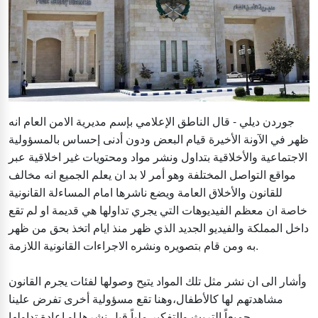
جوردن ديلي - قال الناطق الإعلامي بإسم مديرية الامن العام انه
ظهر في الآونة الأخيرة قيام البعض ودون أدنى إحساس بالمسؤولية
الاجتماعية والأخلاقية بتداول ونشر مواد ومحتويات غير اخلاقية عبر
مواقع التواصل المختلفة وهو أمر لا بد ان يعلم الجميع انه مخالف
للقانون والأخلاق العامة ويضع ناشرها امام المساءلة القانونية
خاصة ان معظم الفيديوهات التي يجري تداولها هي قديمة او لم تقع
داخل المملكة والفيديو الجديد الذي ظهر منذ ايام اتخذ بحق من ظهر
به ومن قام بتصويره ونشره الاجراءات القانونية اللازمة.
وأشار الى ان نشر مثل تلك المواد يتيح وصولها لفئات يجرم القانون
مشاهدتهم لها كالأطفال،وهنا تقع مسؤولية أخرى تفرض علينا
جميعاً التريث والتفكير ملياً قبل نشرها او إعادة تداولها .