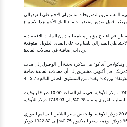
قييم المستثمرين لتصريحات مسؤولي الاحتياطي الفيدرالي
ن في افتتاح مؤتمر ينظمه البنك إن البيانات الاقتصادية
احتياطي الفيدرالي للقيام به على المدى الطويل، متوقعة
زيادات إضافية في معدلات الفائدة.
 ونيكولاس آند كو" في مذكرة بحثية أن الوصول إلى هدف
 التضخم الأمريكي في أكتوبر، مشيرين إلى أن معدلات الفائدة بحاجة
وانخفضت العقود الآجلة للذهب تسليم ديسمبر 0.42% إلى 1747.10 دولار للأوقية، في تمام الساعة 10:00 صباحًا بتوقيت
وتراجعت أيضًا العقود الآجلة للفضة تسليم سبتمبر 0.87% عند 20.81 دولار للأوقية، وانخفض سعر البلاتين للتسليم الفوري