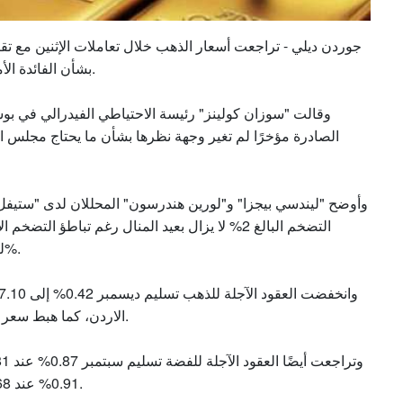
جوردن ديلي - تراجعت أسعار الذهب خلال تعاملات الإثنين مع ت
بشأن الفائدة الأمريكية قبيل صدور محضر اجتماع البنك الأخير هذا الأسبوع.
وقالت "سوزان كولينز" رئيسة الاحتياطي الفيدرالي في بوسط
الصادرة مؤخرًا لم تغير وجهة نظرها بشأن ما يحتاج مجلس ال
وأوضح "ليندسي بيجزا" و"لورين هندرسون" المحللان لدى "ستيفل
التضخم البالغ 2% لا يزال بعيد المنال رغم تباطؤ
للارتفاع بين 8% و9%، من المستوى الحالي البالغ 3.75 - 4%.
الاردن، كما هبط سعر التسليم الفوري بنسبة 0.28% إلى 1746.03 دولار للأوقية.
0.91% عند 968 دولارًا، وهبط سعر البلاديوم 0.75% إلى 1922.32 دولار.