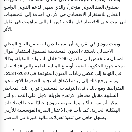
صندوق النقد الدولي مؤخراً، والذي يظهر الدعم الدولي الواسع
النطاق للاستقرار الاقتصادي في الأردن، اضافة إلى التحسينات
التي تمت على الاقتصاد قبل جائحة كورونا والتي ساهمت في تقليل
الأثر.
وبينت موديز في تقريرها أن نسبة الدين العام من الناتج المحلي
الاجمالي باستثناء الديون المستحقة لصندوق استثمار أموال
الضمان ستنخفض إلى ما دون 90% خلال السنوات المقبلة، وذلك
نتيجة جهود الحكومة لضبط أوضاع المالية العامة والتي قد لا تصل
في النهاية إلى عكس زيادات الديون المتوقعة في 2020-2021 ،
وربما يرجع ذلك إلى زيادة الإنفاق استجابة للضغوط الاجتماعية
المتزايدة. ومع ذلك ، فإن التوقعات المستقرة توازن تلك المخاطر
السلبية مقابل مخاطر الارتفاع طويلة الأجل على النمو ، والتي
يمكن أن تسرع أكثر مما تفترضه موديز حاليًا نتيجة للإصلاحات
الهيكلية الجارية. كما يأخذ في الاعتبار القدرة المؤسسية للأردن
وسجل حافل في تنفيذ تعديلات مالية كبيرة في الماضي.
وتوقعت موديز أن تستمر التحديات التي يواجهها الاقتصاد الأردني