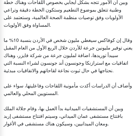
وبين أن الأمور تتجه بشكل ايجابي بخصوص اللقاحات وهناك خطة
وطنية تتعلق بموضوع التطعيم وستكون الخطة دقيقة وتراعي
الأولويات وفق توصيات منظمة الصحة العالمية، وستعتمد على
المساواة وفق الأولويات.
وقال إن كوفاكس سيغطي مليون شخص في الأردن بنسبة 10% ما
يعني توفير مليونين جرعة للأردن خلال الربع الأول من العام المقبل
سيبدأ توريدها، اضافة لمليون جرعة من شركة فايزر، وهناك
اتفاقيات مع استرازنكا وجونسون أند جونسون لشراء النسبة التي
نحتاجها في حال ثبوت نجاعة لقاحاتهم والاتفاقيات مبدئية.
وأضاف أن الدراسات أكدت مأمونية اللقاحات وفاعليتها، سواء على
المستويين المحلي والعالمي.
وبين أن المستشفيات الميدانية بدأ العمل بها، وقام جلالة الملك
بافتتاح مستشفى عمان الميداني، وسيتم افتتاح مستشفى إربد
ومعان الميدانيين، وسيكون هناك مستشفى في الأغوار.