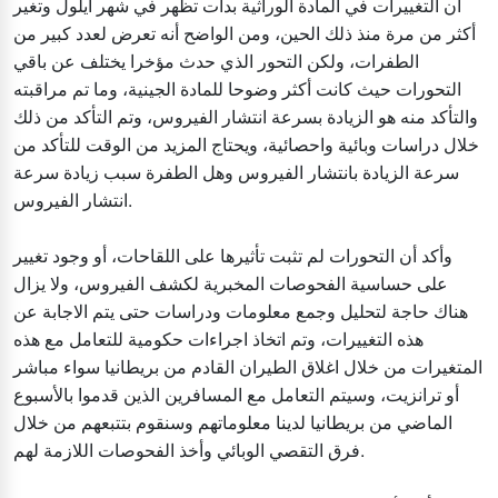
أن التغييرات في المادة الوراثية بدأت تظهر في شهر أيلول وتغير
أكثر من مرة منذ ذلك الحين، ومن الواضح أنه تعرض لعدد كبير من
الطفرات، ولكن التحور الذي حدث مؤخرا يختلف عن باقي
التحورات حيث كانت أكثر وضوحا للمادة الجينية، وما تم مراقبته
والتأكد منه هو الزيادة بسرعة انتشار الفيروس، وتم التأكد من ذلك
خلال دراسات وبائية واحصائية، ويحتاج المزيد من الوقت للتأكد من
سرعة الزيادة بانتشار الفيروس وهل الطفرة سبب زيادة سرعة
انتشار الفيروس.
وأكد أن التحورات لم تثبت تأثيرها على اللقاحات، أو وجود تغيير
على حساسية الفحوصات المخبرية لكشف الفيروس، ولا يزال
هناك حاجة لتحليل وجمع معلومات ودراسات حتى يتم الاجابة عن
هذه التغييرات، وتم اتخاذ اجراءات حكومية للتعامل مع هذه
المتغيرات من خلال اغلاق الطيران القادم من بريطانيا سواء مباشر
أو ترانزيت، وسيتم التعامل مع المسافرين الذين قدموا بالأسبوع
الماضي من بريطانيا لدينا معلوماتهم وسنقوم بتتبعهم من خلال
فرق التقصي الوبائي وأخذ الفحوصات اللازمة لهم.