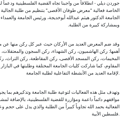
جوردن ديلي - انطلاقاً من واجبنا تجاه القضية الفلسطينية ودعماً 
الخاصة فعالية "معرض طوفان الأقصى" بتنظيم من طلبة الجالية 
الجامعة الدكتور هيثم عبدالله أبوخديجة، ورئيس الجامعة والعمداء ا
وبمشاركة كبيرة من الطلبة.
وقد ضم المعرض العديد من الأركان حيث عبر كل ركن منها عن 
أهمها: ركن الهاشميون، ركن الشهداء، ركن السجون والمعتقلات،
المخيمات، ركن المسجد الأقصى، ركن المقاطعة، ركن التراث، رك
المقاوم، كما شاركت كليات الجامعة المختلفة وطلبتها في البازار 
لإقامة العديد من الأنشطة التفاعلية لطلبة الجامعة.
مواقفهم دائماً داعمة ومؤازرة للقضية الفلسطينية، بالإضافة لمشا
الفعالية بحمد الله تجاوباً كبيراً من الطلبة والذي يدل على حجم وع
فلسطين الأبية.