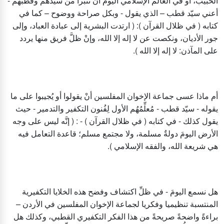
الحبيب، أو في العالم الإسلامي اليوم أنْ تتبرأ من سيّدهم وقطبهم -
أعني سيّد قطب – الذي يقول - وبكل صراحة ووضوح – كما في
كتابه ( في ظلال القرآن ): ( ارتدت البشرية إلى عبادة العباد، وإلى
جور الأديان، ونكصت عن لا إله إلا الله، وإنْ ظلَّ فريق منها يردد
على المآذن: لا إله إلا الله ).
أم ماذا عسى جماعة الإخوان المفلسين أنْ يقولوا أو يُجيبوا على ما
يقوله - سيّد قطب - مُعلِّمُهُم الأول لِفُنون التكفير والتدمير - حيث
يقول كذلك - في كتابه ( في ظلال القرآن ) - : ( إنَّه ليس على وجه
الأرض اليومَ دولةٌ مسلمة، ولا مجتمع مسلم؛ قاعدة التعامل فيه
هي شريعة الله، والفقه الإسلامي ).
هل نسمع اليومَ - في ظلِّ اكتشاف وفضح هذه الخلايا التكفيرية
المنتسبة تنظيميا وفكريا لجماعة الإخوان المفلسين في الأردن –
براءةً واضحةً صريحةً من هذا الفكر التكفيري القطبي، وكذلك هل