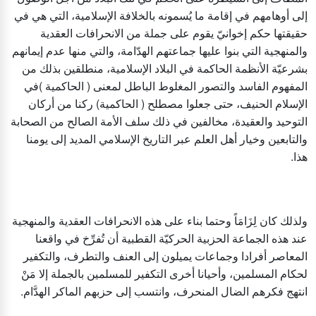
إلى أوهامهم في إقامة ما يُسمونه بالخلافة الإسلامية، التي هي في
حقيقتها حكم إخوانيّ يقوم على جملة من الانحرافات العقدية
والمنهجية التي بنوا عليها جماعتهم الهدّامة، والتي منها عدم إيمانهم
بشرعيّة الأنظمة الحاكمة في البلاد الإسلامية، منطلقين بذلك من
المفهوم الفاسد والتصور المغلوط الباطل لمعنى ( الحاكمية )في
الإسلام الحنيف، حتى جعلوا مصطلح ( الحاكمية) ركنا من أركان
التوحيد والعقيدة، مخالفين في ذلك سلف الأمة الصالح من الصحابة
والتابعين وخيار أهل العلم عبر التاريخ الإسلامي المديد إلى يومنا
هذا.
ولذلك كان لِزَامَاً وحتما بناء على هذه الانحرافات العقدية والمنهجية
عند هذه الجماعة الحزبية الحركيّة القطبية أن تُفرِّخ في واقعنا
المعاصر أفرادا وجماعات يميلون إلى العنف والتطرف، والتكفير
لحكام المسلمين، وأحيانا أخرى التكفير للمسلمين بالجملة إلا مَنْ
انتهج فكرهم الضال المنحرف، وانتسب إلى حزبهم الماكر الهدَّام.