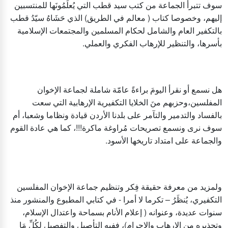
سوف تتبرأُ الجماعة من كتب سيد قطب التي يُعلِّمُونَها للمنتسبين
إليهم، وخصوصا كتاب ( معالم في الطريق) الذي حَشَاهُ سيّدُ قطب
بالتكفير العام والشامل لحكام المسلمين والمجتمعات الإسلامية
بأسرها، والتنظير للإرهاب الفكري والعملي.
هل نسمع أو نقرأ اليومَ براءةً عامّة شاملة لجماعة الإخوان
المفلسين،وحزبهم منَ الخلايا التكفيرية الإرهابية التي سعت
بالفساد والتدمير والتآمر على بلدنا الأردن قيادة ونظاما وشعبا، أم
سوف نرى ونسمع تصريحات مُراوغة ماكرة!!!، كما هي عادة القوم
والجماعة على امتداد تاريخها الأسود.
ولمزيد من معرفة حقيقة فِكر وتنظيم جماعة الإخوان المفلسين
التكفيري، يُنظَرُ – تكرما لا أمرا - في كتابي المطبوع والمنشور منذ
سنوات عديدة، وعنوانه ( إعلام الأنام بسماحة واعتدال الإسلام،
وتحذيره من الإرهاب والإجرام)، ففيه التأصيل والتفصيل لِكُلِّ مَا