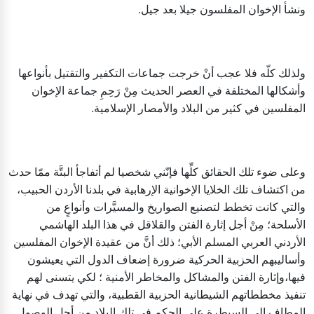
ونشأ الإخوان المفلسون جيلا بعد جيل.
‎ولذلك كلّه فلا عجب أنْ خرجت جماعات التكفير والتقتيل بأنواعها
وأشكالها المختلفة في العصر الحديث مِنْ رَحِمِ جماعة الإخوان
المفلسين في كثير من البلاد والأمصار الإسلامية.
‎وعلى ضوء تلك الحقائق كلِّها فإنّني شخصيا لم أتفاجأ البتَّة ممّا حدث
من اكتشاف تلك الخلايا الإخوانية الإرهابية في بلدنا الأردن الحبيب،
والتي كانت تخطط لتصنيع الصواريخ والمسيَّرات وأنواعٍ من
الأسلحة؛ مِنْ أجل إثارة الفتن والقلاقل في هذا البلد الهاشمي
الأردني العربي المسلم الأبي؛ ذلك أنَّ من عقيدة الإخوان المفلسين
وأساليبهم الحزبية الحركية ضرورة إضعاف الدول التي يعيشون
فيها،وإثارة الفتن والمشاكل والمخاطر الأمنية ؛ لكي يتسنى لهم
تنفيذ مخططاتهم الشيطانية الحزبية القطبية، والتي تهدف في نهاية
المطاف إلى السيطرة على الحكم في تلك البلاد من أجل الوصول