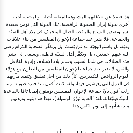
هذا فضلا عن علاقاتهم المشبوهة المعلنة أحيانا، والمخفية أحيانا
أخرى بدولة إيران الصفوية الرافضية، تلك الدولة التي تؤمن بعقيدة
نشر وتصدير التشيع والرفض الضال المنحرف في بلاد أهل السنّة
والجماعة، فلا ضير عند جماعة الإخوان المفلسين من بناء علاقات
وديّة، بل واستراتيجيّة مع مَنْ يَسبُ، بل ويكفِّر الصحابة الكرام رضي
الله عنهم أجمعين ، بل ويكفِّر أهل السنّة قاطبة، ويسعى إلى نشر
هذه الضلالات في بلدنا الحبيب وسائر بلاد الإسلام، وإثارة القلاقل
والفتن، لا ضير عند جماعة الإخوان المفلسين من التعاون مع هؤلاء
القوم الروافض التكفيريين، كلُّ ذلك من أجل تطبيق وتنفيذ مآربهم
في الدول التي يعيشون فيها، ولقد كنت أقول منذ فترة طويلة، وما
زلت أقول بأنّ جماعة الإخوان المفلسين يؤمنون إيمانا تامَّا بالقاعدة
الميكافيليّةالقائلة: ( الغاية تُبرِّرُ الوسيلة )، فهذا هو دينهم وديدنهم
منذ نشأتهم إلى يوم النّاس هذا.
وممّا يجب علمه – في هذا المقام – بأنّ مِن صور تطبيق جماعة