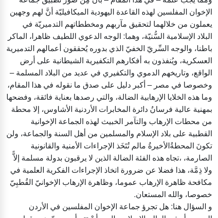
الإخوان المفلسين لهذه القاعدة اليهودية الميكافيليّة أنَّ لهم وجهين
يعملون من خلالهما لتحقيق مآربهم ومخططاتهم التدميريّة في
البلاد الإسلامية السُّنيّة، وهما: الوجه الدعوي اللطيف ظاهرا، الماكر
باطنا، والوجه السِّريّ الخفيّ الذي بدوره يُحققون أعمالهم التدميرية
العسكرية، ويُنفذون به أفكارهم التكفيرية الشيطانية على أرض
الواقع، وتاريخهم الدموي والتكفيري في عديد من البلاد المسلمة –
وخصوصا في مصر – أكبر دليل على صدق ما نقوله في هذا المقام،
وما هذه الخلايا الإرهابية الضالة، والتي رصدها بعناية فائقة، وفضحها
بمهنية عالية فرسانُ دائرة المخابرات الأردنية الأشاوس، إلا محطة
من محطات الإرهاب والتآمر الخبيث لهذه الجماعة الإخوانية
القطبية على بلاد الإسلام والمسلمين من أهل السنة والجماعة، ولن
تكونَ المحطةُالأخيرةُ مالم تُتَخَذ الإجراءات الأمنية والقانونية
الصارمة، ،تجاه هذه الفئة الضالة الذين لا يرقبون بدولة مسلمة إلاًّ
ولا ذِمَّة، هذا فضلا عن ضرورة اتخاذ الإجراءات الفكرية العلمية في
مكافحة ظاهرة الإرهاب عموما، وظاهرة الإرهاب الإخوانيّ القُطبِيّ
خصوصا، والله المستعان.
و السؤال هنا: هل تجرؤ جماعة الإخوان المفلسين في الأردن