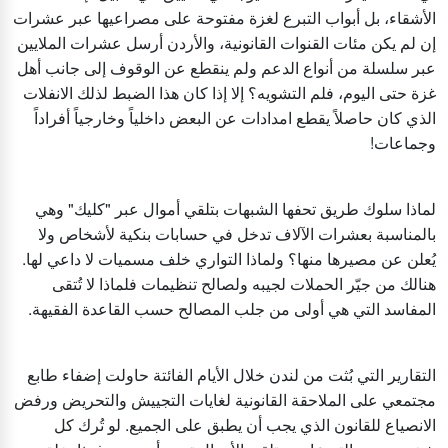
الأشقاء، بل أبواب التبرع لغزة مفتوحة على مصراعيها عبر عشرات
إن لم يكن مئات القنوات القانونية، والأردن أرسل عشرات الملايين
عبر سلسلة من أنواع الدعم ولم ينقطع عن الوقوف إلى جانب أهل
غزة حتى اليوم، فلم التشويه؟ إلا إذا كان هذا الضبط لذلك الانفلات
الذي كان حاصلاً يقطع امدادات عن البعض داخلياً وخارجياً أفراداً
وجماعات!
لماذا سلوك طريق تحفها الشبهات بتلقي أموال عبر "كليك" وهي
بالمناسبة بعشرات الآلاف تدخل في حسابات بنكية لأشخاص ولا
يُعلن عن مصيرها منها؟ ولماذا التواري خلف مسميات لا داعي لها.
هنالك من جيّر الحملات لجيبه ولصالح تنظيمات فلماذا لا تُتقى
المفاسد التي هي أولى من جلب المصالح حسب القاعدة الفقيهة.
التقارير التي بُثت من لندن خلال الأيام الفائتة حاولت إضفاء طابع
مجتمعي على الملاحقة القانونية لغايات التجييش والتحريض ورفض
الانصياع للقانون الذي يجب أن يطبق على الجميع. لو تُرك كل