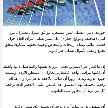
جوردن ديلي - بشكل ليس مستغرباً يتوافق منبران يصدران من
لندن (صحيفة وموقع إخباري) على نشر تضليل للرأي العام حول
قضية النائب وسام اربيحات وأشخاص وُجهت بحقهم شكاوى تتعلق
بجمع وتلقي الأموال بشكل غير قانوني.
إن ما نُشر عبر المنبرين يحمل الرواية نفسها والتفاصيل ذاتها ويُعتقد
أن كاتبها مراسل واحد، فالتقارير تحاول أن تشيطن الأردن وتشتت
جهود الدولة وتدعي زوراً أن هنالك ملاحقة لدعم غزة وأن هنالك
رفضاً مجتمعياً لهذا التضييق. هذا قميص عثمان العصر الذي يرفعه
كل من يريد أن يتجاوز على القانون.
أي منصف يدرك تماماً أنه لا يوجد أي تضييق لأي سبيل لإغاثة