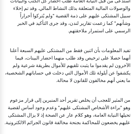
استدعى من قبل النيابة العامة طلب احضار كل الكتب والبيانات
والوصولات المالية المتعلقة بذلك النشاط المالي. وقد تم إخلاء
سبيل المشتكى عليهم على ذمة القضية "ولم يُتركوا أحراراً
وشأنهم" كما زعمت تقارير لندن، وقد جرى التأكيد في الخبر
الرسمي على استمرار ملاحقتهم.
تفيد المعلومات بأن اثنين فقط من المشتكى عليهم السبعة أعلنا
أنهما حصلا على ترخيص وقد طلب منهما احضار البينات، فيما
الآخرون لم يقدموا ما يثبت تلقيهم للأموال بطريقة شرعية ولم
يكشفوا عن أيلولة تلك الأموال التي دخلت في حساباتهم الشخصية،
ما يعني أنهم مخالفون للقانون لا محالة.
من المثير للعجب أن يخلص تقرير أحد المنبرين إلى قرار مزعوم
وهو "براءة الأشخاص المشتكى عليهم" وعدم وجود أساس لقضية
تحيلها النيابة العامة، وهو كلام عار عن الصحة إذ لا يزال المشتكى
عليهم يخضعون للمحاكمة بجنحة مخالفة قانون الجرائم الالكترونية.