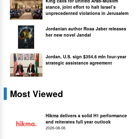
King calls for unified Arab-Muslim
stance, joint effort to halt Israel’s
unprecedented violations in Jerusalem
Jordanian author Roaa Jaber releases
her new novel Jandal
Jordan, U.S. sign $354.6 mln four-year
strategic assistance agreement
Most Viewed
Hikma delivers a solid H1 performance
and reiterates full year outlook
2026-08-06