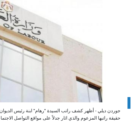
جوردن ديلي - أظهر كشف راتب السيدة "رهام" ابنة رئيس الديوا
حقيقة راتبها المزعوم والذي اثار جدلاً على مواقع التواصل الاجتم.