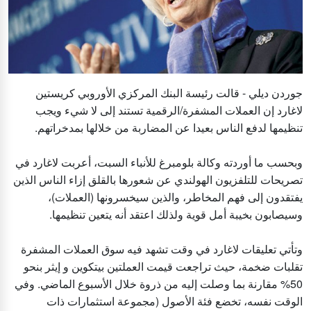
جوردن ديلي - قالت رئيسة البنك المركزي الأوروبي كريستين
لاغارد إن العملات المشفرة/الرقمية تستند إلى لا شيء ويجب
تنظيمها لدفع الناس بعيدا عن المضاربة من خلالها بمدخراتهم.
وبحسب ما أوردته وكالة بلومبرغ للأنباء السبت، أعربت لاغارد في
تصريحات للتلفزيون الهولندي عن شعورها بالقلق إزاء الناس الذين
يفتقدون إلى فهم المخاطر، والذين سيخسرونها (العملات)،
وسيصابون بخيبة أمل قوية ولذلك اعتقد أنه يتعين تنظيمها.
وتأتي تعليقات لاغارد في وقت تشهد فيه سوق العملات المشفرة
تقلبات ضخمة، حيث تراجعت قيمت العملتين بيتكوين و إيثر بنحو
50% مقارنة بما وصلت إليه من ذروة خلال الأسبوع الماضي. وفي
الوقت نفسه، تخضع فئة الأصول (مجموعة استثمارات ذات