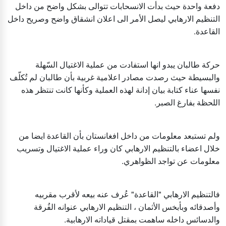
دفعة واحدة حيث بدأت الانسحابات تتوالى بشكل واضح من داخل
التنظيم الارهابي ليصل الأمر الى اعلان انشقاق واضح وصريح داخل
القاعدة.
حركة طالبان يبدو انها استفادت من عملية الاغتيال السّهلة
والبسيطة حيث رصدت مصادر اعلامية غربية بأن طالبان لم تُكلّف
نفسها عناء كتابة بيان إدانة لهذه العملية وكأنها كانت تنتظر هذه
اللحظة بفارغ الصبر.
ولم تستبعد معلومات من داخل افغانستان بأن القاعدة ايضا من
خلال اعضاء بالتنظيم الارهابي كان وراء عملية الاغتيال وتسريب
معلومات عن تواجد الظواهري.
فالتنظيم الارهابي "القاعدة" عُرف عنه بيعه لأقرب مقربيه
وأصدقائه وبأبخس الأثمان ، التنظيم الارهابي عنوانه الفُرقة
والدسائس داخله ساهمت بمقتل قياداته الارهابية.