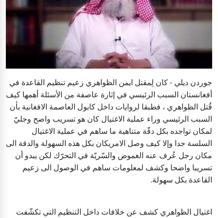
جوردن ديلي - كان لِمقتل ايمن الظواهري زعيم تنظيم القاعدة في
أفغانستان السبب الرئيسي في إثارة عاصفة من الأسئلة أهمها كيف
قُتل الظواهري ، فطبقا لروايات داخل كابول العاصمة الافغانية بأن
السبب الرئيسي وراء عملية الاغتيال كان هو تسريب واضح وجليّ
لمكان تواجده بكل دقّة متناهية ما ساهم في عملية الاغتيال
السلسة جدا وإلا كيف وصل الامريكان بكل هذه السهولة والدقة الى
مكان رجل عُرف عنه الغموض والسّريّة في التحرّك لكن يبدو أن
تسريبا واضحا وكشف لمعلومات ساهم في الوصول الى زعيم
القاعدة بكل سهولة.
اغتيال الظواهري كشف عن خلافات داخل التنظيم التي تكشّفت