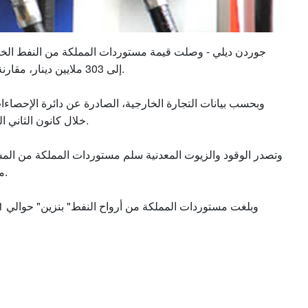
جوردن ديلي - وصلت قيمة مستوردات المملكة من النفط الخام 
إلى 303 ملايين دينار، مقارنة مع 193 مليون دينار خلال نفس الشهر من العام الماضي.
وبحسب بيانات التجارة الخارجية، الصادرة عن دائرة الإحصاءات ا
خلال كانون الثاني الماضي 56.6 بالمئة مقارنة بنفس الفترة من العام الماضي.
ملايين دينار، تلاها النفط الخام "بترول" بنحو 76 مليون دينار.