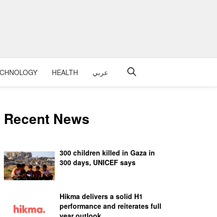
ECHNOLOGY
HEALTH
عربي
Recent News
300 children killed in Gaza in
300 days, UNICEF says
Hikma delivers a solid H1
performance and reiterates full
year outlook