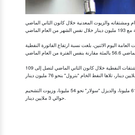
ومشتقاته والزيوت المعدنية خلال كانون الثاني الماضي
لعامة اليوم الاثنين، بلغت نسبة ارتفاع الفاتورة النفطية
وتصدر الوقود والزيوت المعدنية سلم مستوردات المملكة من المشتقات النفطية خلال كانون الثاني الماضي لتصل إلى 109
وبلغت مستوردات المملكة من أرواح النفط" بنزين" حوالي 61 مليونا، والديزل "سولار" نحو 54 مليونا، وزيوت التشحيم
حوالي 3 ملايين دينار.