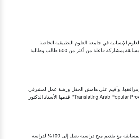
لعلوم الإنسانية في جامعة العلوم التطبيقية الخاصة
مسابقة المترجم الواعد بنسختها السادسة (2024)، وقد حظيت المسابقة بمشاركة فاعلة من أكثر من 500 طالب وطالبة
 ومرافقها، وأقيم على هامش الحفل ورشة عمل لمشرفي
المدارس المشاركة بعنوان: “Translating Arab Popular Proverbs (through a Jordanian Lens)”. قدمها الأستاذ الدكتور
عقد الحفل الختامي للمسابقة الذي تم فيه الإعلان عن الفائزين بالمسابقة مع تقديم منح دراسية تصل إلى 100% لدراسة