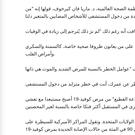
 الصحة العالمية، د. ماريا فان كيرخوف، قولها إنه "من
 على من يعانون ظروفا صحية خاصة، كالسمنة والسكري
وأمراض القلب.
كما حذر علماء من أن هدف الوصول إلى ما يعرف باسم "مناعة القطيع" من مرض كوفيد-19 أصبح مستبعدا مع تفشي
 الولايات المتحدة. وتقول المراكز الأميركية للسيطرة على