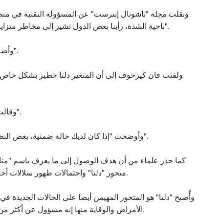
ونقلت مجلة "ناشونال إنترست" عن المسؤولة التقنية في منظمة
ناحية الشدة، رأينا بعض الدول تشير إلى مخاطر متزايدة من دخول المستشفى للأشخاص المصابين بالمتغير دلتا".
وأضافت أنه رغم ذلك "لم نرَ ذلك يُترجم إلى زيادة في الوفيات".
ولفتت فان كيرخوف إلى أن المتغير دلتا خطير بشكل خاص
وقالت "عوامل الخطر بالنسبة للمرض الشديد والموت هي ذاتها".
وأوضحت "إذا كان لديك حالة ضمنية، بغض النظر عن عمرك، أنت في خطر متزايد من دخول المستشفى".
متحور "دلتا" واحتمالات ظهور سلالات أخرى في المستقبل أكثر فتكا خاصة بالنسبة لغير المحصنين.
وأًصبح "دلتا" هو المتحور المهيمن أيضا على الحالات الجديدة في
الأمراض والوقاية منها إنه مسؤول عن أكثر من 90 في المئة من حالات الإصابة الجديدة بمرض كوفيد-19.