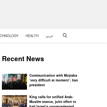
عربي
HEALTH
ECHNOLOGY
Recent News
Communication with Mojtaba
‘very difficult at moment’: Iran
president
King calls for unified Arab-
Muslim stance, joint effort to
halt Israel’s unprecedented